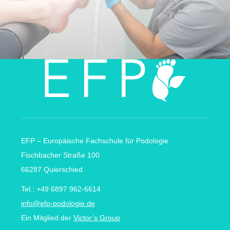
EFP – Europäische Fachschule für Podologie
Fischbacher Straße 100
66287 Quierschied
Tel.: +49 6897 962-6614
info@efp-podologie.de
Ein Mitglied der
Victor’s Group